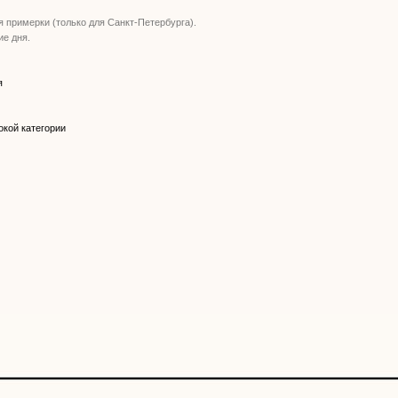
 примерки (только для Санкт-Петербурга).
ие дня.
я
окой категории