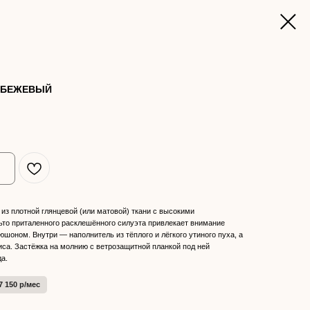
E БЕЖЕВЫЙ
из плотной глянцевой (или матовой) ткани с высокими
то приталенного расклешённого силуэта привлекает внимание
шоном. Внутри — наполнитель из тёплого и лёгкого утиного пуха, а
иса. Застёжка на молнию с ветрозащитной планкой под ней
а.
 150 р/мес