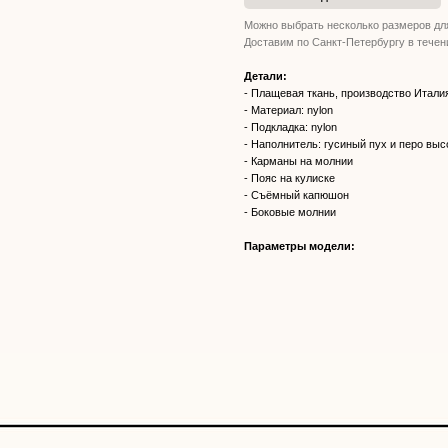
Можно выбрать несколько размеров для
Доставим по Санкт-Петербургу в течен
Детали:
- Плащевая ткань, производство Итали
- Материал: nylon
- Подкладка: nylon
- Наполнитель: гусиный пух и перо выс
- Карманы на молнии
- Пояс на кулиске
- Съёмный капюшон
- Боковые молнии
Параметры модели: