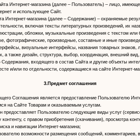
айта Интернет-магазина (далее – Пользователь) – лицо, имеюще
ернет и использующее Сайт.
йта Интернет-магазина (далее – Содержание) – охраняемые резу
тельности, включая тексты литературных произведений, их наз
ллюстрации, обложки, музыкальные произведения с текстом или б
ые, фотографические, производные, составные и иные произвед
ерфейсы, визуальные интерфейсы, названия товарных знаков, 
, а также дизайн, структура, выбор, координация, внешний вид,
 Содержания, входящего в состав Сайта и другие объекты инте
есте и/или по отдельности, содержащиеся на сайте Интернет-ма
3.Предмет соглашения
ящего Соглашения является предоставление Пользователю Инт
ся на Сайте Товарам и оказываемым услугам.
зин предоставляет Пользователю следующие виды услуг (сервис
 контенту, с правом приобретения (скачивания), просмотра конт
иска и навигации Интернет-магазина;
зователю возможности размещения сообщений, комментариев, 