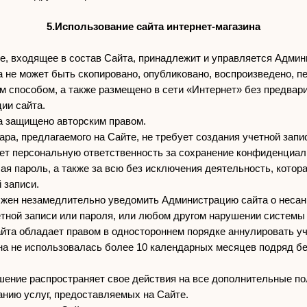
5.Использование сайта интернет-магазина
ие, входящее в состав Сайта, принадлежит и управляется Админ
а не может быть скопировано, опубликовано, воспроизведено, п
 способом, а также размещено в сети «Интернет» без предвар
ии сайта.
а защищено авторским правом.
ара, предлагаемого на Сайте, не требует создания учетной запи
сет персональную ответственность за сохранение конфиденциа
ая пароль, а также за всю без исключения деятельность, котор
 записи.
лжен незамедлительно уведомить Администрацию сайта о неса
ётной записи или пароля, или любом другом нарушении системы
айта обладает правом в одностороннем порядке аннулировать у
на не использовалась более 10 календарных месяцев подряд б
шение распространяет свое действия на все дополнительные по
занию услуг, предоставляемых на Сайте.