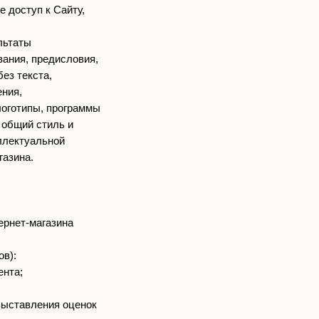
е доступ к Сайту,
льтаты
вания, предисловия,
ез текста,
ения,
логотипы, программы
 общий стиль и
ллектуальной
газина.
ернет-магазина
ов):
ента;
выставления оценок