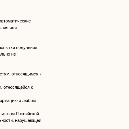
 автоматические
ания или
попытки получения
ально не
етям, относящимся к
и, относящейся к
нформацию о любом
льством Российской
льности, нарушающей