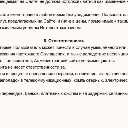
мещаемая на Сайте, не должна истолковываться как изменение 
сайта имеет право в любое время без уведомления Пользовател
луг, предлагаемых на Сайте, и (или) в цены, применимые к таки
казываемым услугам Интернет-магазином.
BALLOON@BALLOON-OUTWEAR.RU
+7 932 263-29-83
6. Ответственность
оторые Пользователь может понести в случае умышленного или
АЯ ОФЕРТА
ПОЛИТИКА ОБРАБОТКИ ПЕРСОНАЛЬНЫХ ДАННЫХ
ПОЛИТИКА КОНФИД
ожения настоящего Соглашения, а также вследствие несанкцио
о Пользователя, Администрацией сайта не возмещаются.
йта не несет ответственности за:
сбои в процессе совершения операции, возникшие вследствие не
неполадок в телекоммуникационных, компьютерных, электриче
м переводов, банков, платежных систем и за задержки, связанны