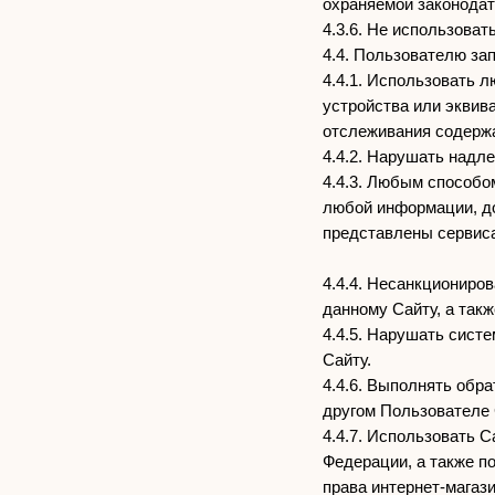
охраняемой законода
4.3.6. Не использова
4.4. Пользователю за
4.4.1. Использовать 
устройства или эквив
отслеживания содержа
4.4.2. Нарушать надл
4.4.3. Любым способо
любой информации, д
представлены сервиса
4.4.4. Несанкциониро
данному Сайту, а так
4.4.5. Нарушать сист
Сайту.
4.4.6. Выполнять обр
другом Пользователе 
4.4.7. Использовать 
Федерации, а также п
права интернет-магази