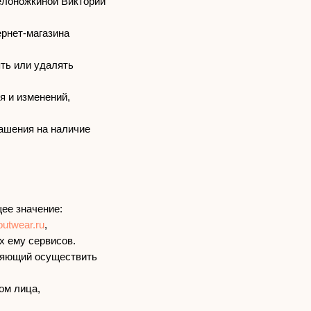
Белоножкиной Виктории
рнет-магазина
ять или удалять
я и изменений,
лашения на наличие
ее значение:
-outwear.ru
,
 ему сервисов.
оляющий осуществить
ом лица,