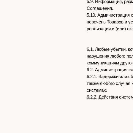
5.9. Информация, раз
Соглашения.
5.10. Администрация 
перечень Товаров и ус
реализации и (или) о
КАТАЛОГ
О БРЕНДЕ
ДОСТАВКА
ВОЗВРАТ
ОПЛАТА
КОНТАКТЫ
6.1. Любые убытки, к
BALLOON. ВСЕ ПРАВА ЗАЩИЩЕНЫ
ПУБЛИЧН
нарушения любого пол
коммуникациям другог
6.2. Администрация са
6.2.1. Задержки или 
также любого случая 
системах.
6.2.2. Действия систе