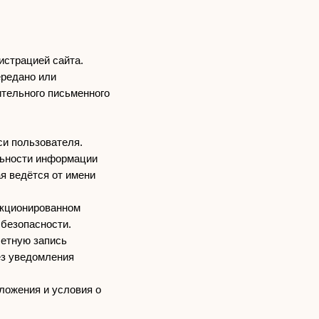
истрацией сайта.
ередано или
ительного письменного
си пользователя.
льности информации
ая ведётся от имени
нкционированном
 безопасности.
четную запись
ез уведомления
ложения и условия о