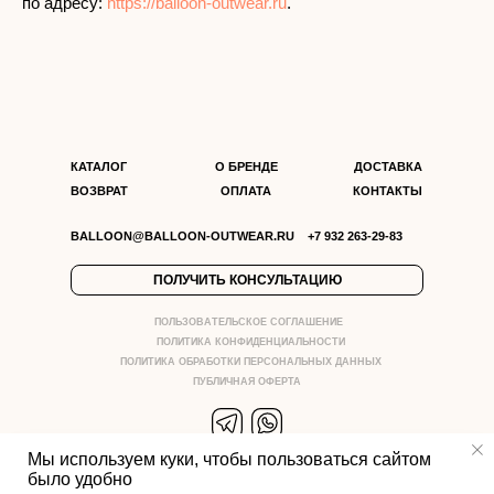
по адресу:
https://balloon-outwear.ru
.
КАТАЛОГ
О БРЕНДЕ
ДОСТАВКА
ВОЗВРАТ
ОПЛАТА
КОНТАКТЫ
BALLOON@BALLOON-OUTWEAR.RU
+7 932 263-29-83
ПОЛУЧИТЬ КОНСУЛЬТАЦИЮ
ПОЛЬЗОВАТЕЛЬСКОЕ СОГЛАШЕНИЕ
ПОЛИТИКА КОНФИДЕНЦИАЛЬНОСТИ
ПОЛИТИКА ОБРАБОТКИ ПЕРСОНАЛЬНЫХ ДАННЫХ
ПУБЛИЧНАЯ ОФЕРТА
Мы используем куки, чтобы пользоваться сайтом
BALLOON. ВСЕ ПРАВА ЗАЩИЩЕНЫ
было удобно